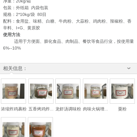
净重：20kg/箱
包装：外纸箱 内袋包装
规格：2*10kg/袋 80目
配料：
食用盐、味精、白糖、牛肉粉、大蒜粉、鸡肉粉、辣椒粉、香
辛料、I+G、黄原胶
使用方法
适用于方便面、膨化食品、肉制品、餐饮等食品行业，按使用量
6%--10%
相关信息：
浓缩炸鸡裹粉
五香烤鸡炸...
龙虾汤调味粉
肉味火锅增...
粟粉